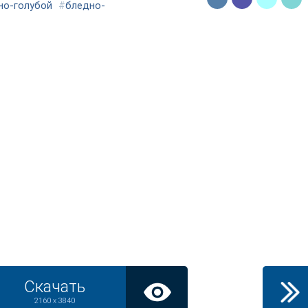
но-голубой
#
бледно-
Скачать
2160 x 3840