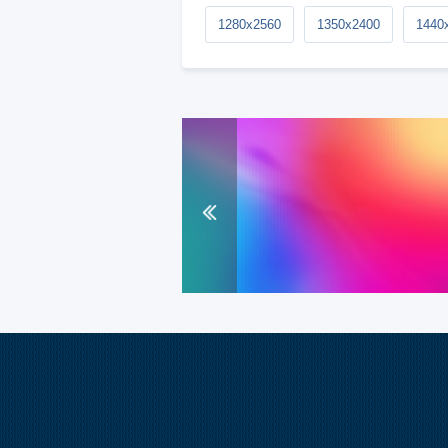
1280x2560
1350x2400
1440