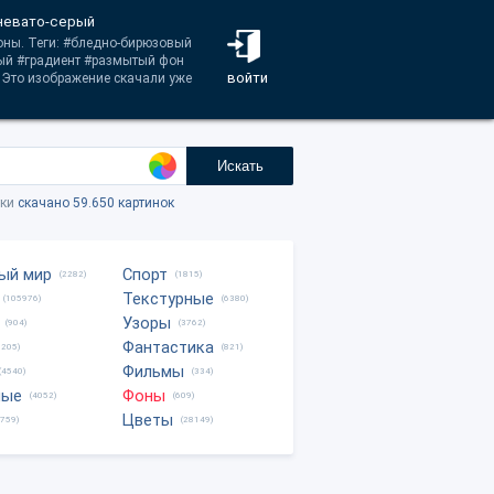
иневато-серый
оны. Теги: #бледно-бирюзовый
рый #градиент #размытый фон
войти
 Это изображение скачали уже
Искать
тки
скачано 59.650 картинок
ый мир
Спорт
(2282)
(1815)
Текстурные
(105976)
(6380)
Узоры
(904)
(3762)
Фантастика
0205)
(821)
Фильмы
(4540)
(334)
ные
Фоны
(4052)
(609)
Цветы
8759)
(28149)