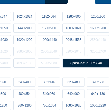
x847
1024x1024
1152x864
1280x800
1280x960
x1050
1440x900
1600x900
1600x1024
1600x1200
x1080
1920x1200
1920x1440
2048x1536
2560x1440
x1620
2880x1800
2560x2048
3200x2048
3200x2400
x2400
4096x2160
5120x2880
Оригинал: 2160x3840
x320
240x400
352x416
320x480
320x568
x800
480x854
540x960
640x960
640x1136
1280
960x1280
750x1334
1080x1920
1080x2220