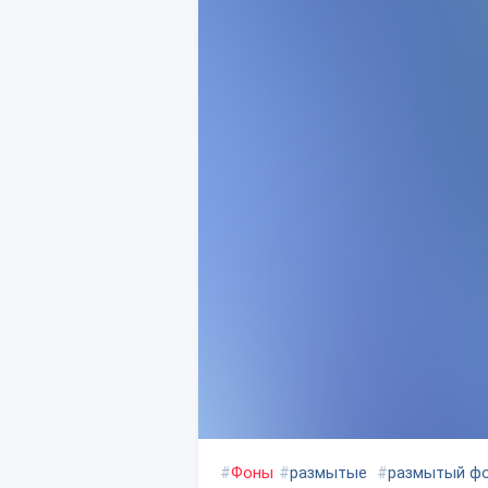
#
Фоны
#
размытые
#
размытый ф