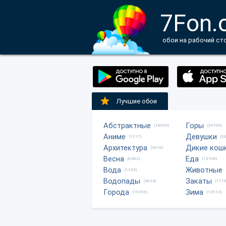
7Fon.
обои на рабочий ст
Лучшие обои
Абстрактные
Горы
(18053)
(20706)
Аниме
Девушки
(1217)
(2
Архитектура
Дикие кош
(2816)
Весна
Еда
(6482)
(13708)
Вода
Животные
(1335)
Водопады
Закаты
(4624)
(1775
Города
Зима
(15296)
(13513)