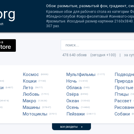
Обои: размытые, размытый фон, градиент, с
org
Красивые обои для рабочего стола из категории Ф
#бледно-голубой #серо-фиолетовый #синевато-се
#размытые. Исходный размер картинки 2160x3840.
ол
307 раз.
478.640 обоев (сегодня +100) | за су
Космос
Мультфильмы
Подводн
(6006)
(1177)
Кошки
Ночь
Природа
684)
(7730)
(12410)
ки
Лето
Облака
Простые
(6487)
(9677)
(945)
Любовь
Озёра
Птицы
(1791)
(6990)
(1
Макро
Океан
Рассвет
(49474)
(12626)
(13542)
Машины
Осень
Рисован
0)
(37847)
(14466)
Мотоциклы
Пейзажи
Собаки
(3701)
(24611)
(
все разделы
▼