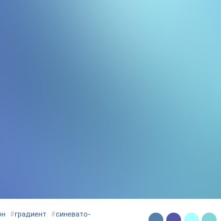
он
#
градиент
#
синевато-