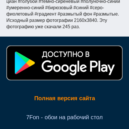
циан #голубой #тёмно-сиреневый #полуночно-синий
#умеренно-синий #бирюзовый #синий #серо-
фиолетовый #градиент #размытый фон #размытые.
Исходный размер фотографии 2160x3840. Эту
фотографию уже скачали 245 раз.
Полная версия сайта
7Fon - обои на рабочий стол