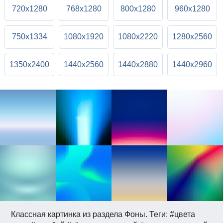
720x1280
768x1280
800x1280
960x1280
750x1334
1080x1920
1080x2220
1280x2560
1350x2400
1440x2560
1440x2880
1440x2960
Классная картинка из раздела Фоны. Теги: #цвета