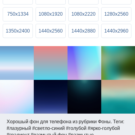
750x1334
1080x1920
1080x2220
1280x2560
1350x2400
1440x2560
1440x2880
1440x2960
Хорошый фон для телефона из рубрики Фоны. Теги:
#лазурный #светло-синий #голубой #ярко-голубой
#градиент #размытый фон #размытые.