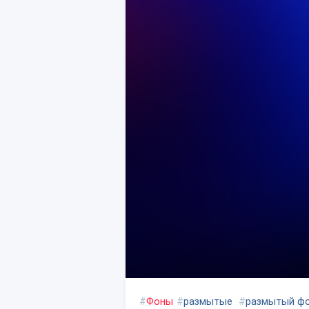
#
Фоны
#
размытые
#
размытый ф