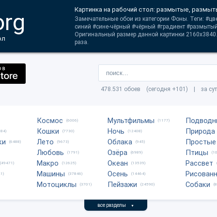
Картинка на рабочий стол: размытые, размыт
org
Замечательные обои из категории Фоны. Теги: #цв
синий #сине-чёрный #чёрный #градиент #размыты
Оригинальный размер данной картинки 2160x3840.
ол
раза.
478.531 обоев (сегодня +101) | за су
Космос
Мультфильмы
Подводн
(6006)
(1177)
Кошки
Ночь
Природа
684)
(7730)
(12408)
ки
Лето
Облака
Простые
(6488)
(9673)
(945)
Любовь
Озёра
Птицы
(1791)
(6989)
(1
Макро
Океан
Рассвет
(49471)
(12625)
(13539)
Машины
Осень
Рисован
1)
(37846)
(14464)
Мотоциклы
Пейзажи
Собаки
(3701)
(24590)
(
все разделы
▼