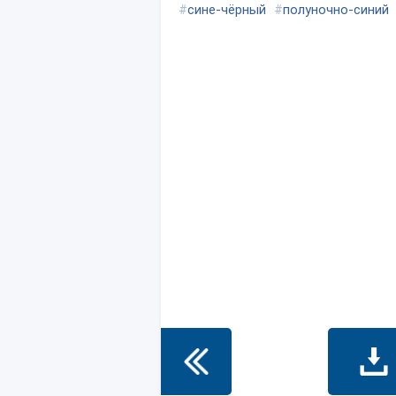
#
сине-чёрный
#
полуночно-синий