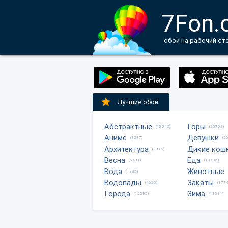
7Fon.
обои на рабочий ст
Лучшие обои
Абстрактные
Горы
(18042)
(20702)
Аниме
Девушки
(1217)
(2
Архитектура
Дикие кош
(2816)
Весна
Еда
(6481)
(13705)
Вода
Животные
(1335)
Водопады
Закаты
(4623)
(1774
Города
Зима
(15295)
(13511)