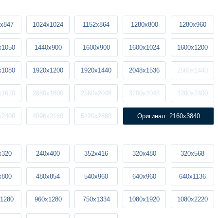
x847
1024x1024
1152x864
1280x800
1280x960
x1050
1440x900
1600x900
1600x1024
1600x1200
x1080
1920x1200
1920x1440
2048x1536
2560x1440
x1620
2880x1800
2560x2048
3200x2048
3200x2400
x2400
4096x2160
5120x2880
Оригинал: 2160x3840
x320
240x400
352x416
320x480
320x568
x800
480x854
540x960
640x960
640x1136
1280
960x1280
750x1334
1080x1920
1080x2220