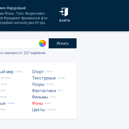
ёмно-бардовый
ии Фоны. Теги: #коричнево-
й #градиент #размытый фон
войти
графию скачали уже 69 раз.
Искать
тки
скачано 61.227 картинок
ый мир
Спорт
(2282)
(1815)
Текстурные
(105950)
(6378)
Узоры
(904)
(3762)
Фантастика
0204)
(821)
Фильмы
(4538)
(334)
ные
Фоны
(4046)
(608)
Цветы
8759)
(28145)