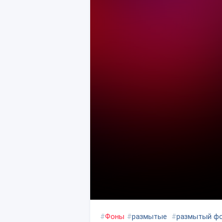
#
Фоны
#
размытые
#
размытый ф