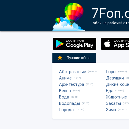
7Fon.
обои на рабочий ст
Лучшие обои
Абстрактные
Горы
(18042)
(20702)
Аниме
Девушки
(1217)
(2
Архитектура
Дикие кош
(2816)
Весна
Еда
(6481)
(13705)
Вода
Животные
(1335)
Водопады
Закаты
(4623)
(1774
Города
Зима
(15295)
(13511)