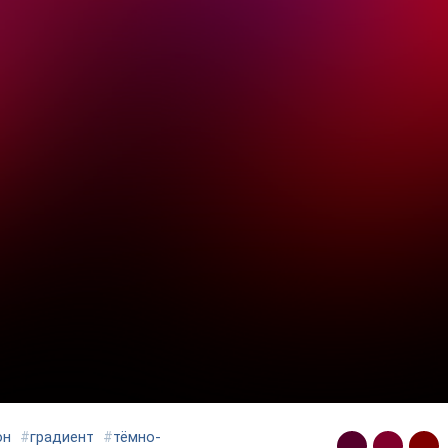
он
#
градиент
#
тёмно-