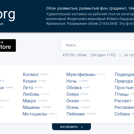
org
Обои: размытые, размытый фон, градиент, т
Удивительная заставка на рабочий стол из категор
малиновый #коричнево-вишнёвый #тёмно-бардовы
ол
#размытые. Разрешение обоев 2160x3840. Эту фото
478.581 обоев (сегодня +102) | за су
Космос
Мультфильмы
Подводн
(6006)
(1177)
Кошки
Ночь
Природа
684)
(7730)
(12408)
ки
Лето
Облака
Простые
(6488)
(9673)
(945)
Любовь
Озёра
Птицы
(1791)
(6989)
(1
Макро
Океан
Рассвет
(49471)
(12625)
(13539)
Машины
Осень
Рисован
1)
(37846)
(14464)
Мотоциклы
Пейзажи
Собаки
(3701)
(24590)
(
все разделы
▼