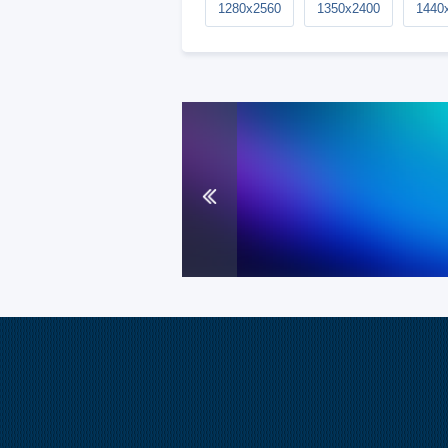
1280x2560
1350x2400
1440