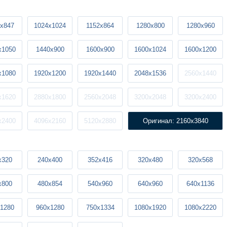
x847
1024x1024
1152x864
1280x800
1280x960
x1050
1440x900
1600x900
1600x1024
1600x1200
x1080
1920x1200
1920x1440
2048x1536
2560x1440
x1620
2880x1800
2560x2048
3200x2048
3200x2400
x2400
4096x2160
5120x2880
Оригинал: 2160x3840
x320
240x400
352x416
320x480
320x568
x800
480x854
540x960
640x960
640x1136
1280
960x1280
750x1334
1080x1920
1080x2220