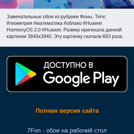
Замечательные обои из рубрики Фоны. Теги:
#геометрия #математика #облако #Huawei
HarmonyOS 2.0 #Huawei. Размер оригинала данной
картинки 3840x3840. Эту картинку скачали 683 раза.
Полная версия сайта
7Fon - обои на рабочий стол