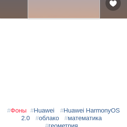
#
Фоны
#
Huawei
#
Huawei HarmonyOS
2.0
#
облако
#
математика
#
геометрия