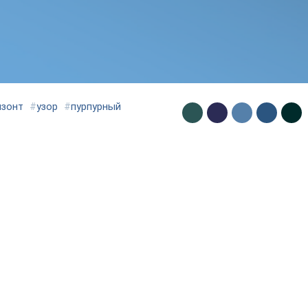
изонт
#
узор
#
пурпурный