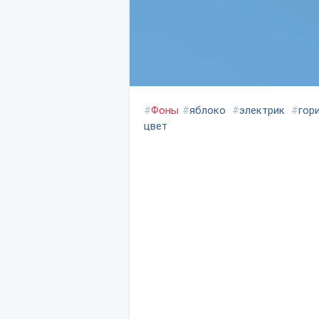
#
Фоны
#
яблоко
#
электрик
#
гор
цвет