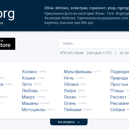
org
Обои: яблоко, электрик, горизонт, узор, пурп
Прикольное фото из категории Фоны. Теги: #пурпур
#электрик #яблоко. Оригинальное разрешение эти
ол
картинку скачали уже 886 раз.
478.543 обоев (сегодня +101) | за су
Космос
Мультфильмы
Подводн
(6006)
(1177)
Кошки
Ночь
Природа
684)
(7730)
(12408)
ки
Лето
Облака
Простые
(6488)
(9673)
(945)
Любовь
Озёра
Птицы
(1791)
(6989)
(1
Макро
Океан
Рассвет
(49471)
(12625)
(13539)
Машины
Осень
Рисован
1)
(37846)
(14464)
Мотоциклы
Пейзажи
Собаки
(3701)
(24590)
(
все разделы
▼