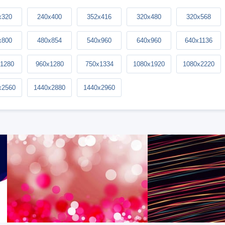
x320
240x400
352x416
320x480
320x568
x800
480x854
540x960
640x960
640x1136
1280
960x1280
750x1334
1080x1920
1080x2220
x2560
1440x2880
1440x2960