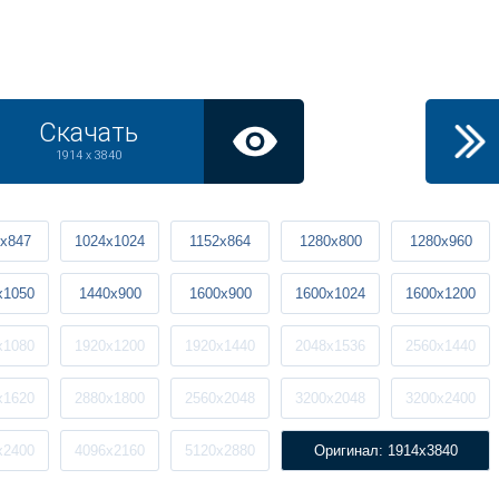
Скачать
1914 x 3840
x847
1024x1024
1152x864
1280x800
1280x960
x1050
1440x900
1600x900
1600x1024
1600x1200
x1080
1920x1200
1920x1440
2048x1536
2560x1440
x1620
2880x1800
2560x2048
3200x2048
3200x2400
x2400
4096x2160
5120x2880
Оригинал: 1914x3840