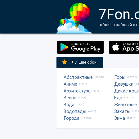
7Fon.
обои на рабочий ст
Лучшие обои
Абстрактные
Горы
(18042)
(20702)
Аниме
Девушки
(1217)
(2
Архитектура
Дикие кош
(2816)
Весна
Еда
(6481)
(13705)
Вода
Животные
(1335)
Водопады
Закаты
(4623)
(1774
Города
Зима
(15295)
(13511)