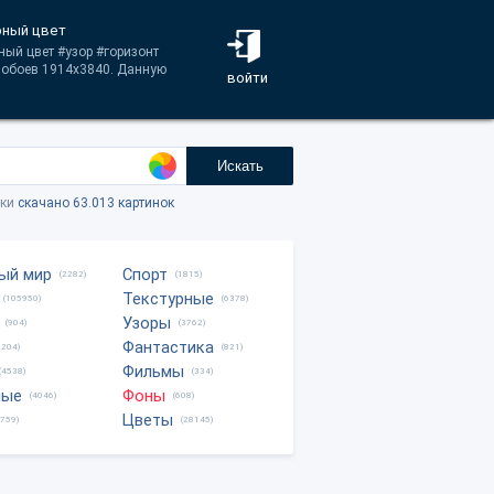
урный цвет
ный цвет #узор #горизонт
х обоев 1914x3840. Данную
войти
Искать
тки
скачано 63.013 картинок
ый мир
Спорт
(2282)
(1815)
Текстурные
(105950)
(6378)
Узоры
(904)
(3762)
Фантастика
0204)
(821)
Фильмы
(4538)
(334)
ные
Фоны
(4046)
(608)
Цветы
8759)
(28145)