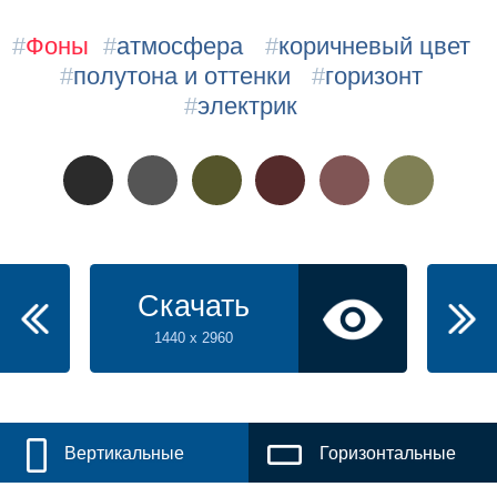
#
Фоны
#
атмосфера
#
коричневый цвет
#
полутона и оттенки
#
горизонт
#
электрик
Скачать
1440 x 2960
Вертикальные
Горизонтальные