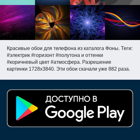
Красивые обои для телефона из каталога Фоны. Теги:
#электрик #горизонт #полутона и оттенки
#коричневый цвет #атмосфера. Разрешение
картинки 1728x3840. Эти обои скачали уже 882 раза.