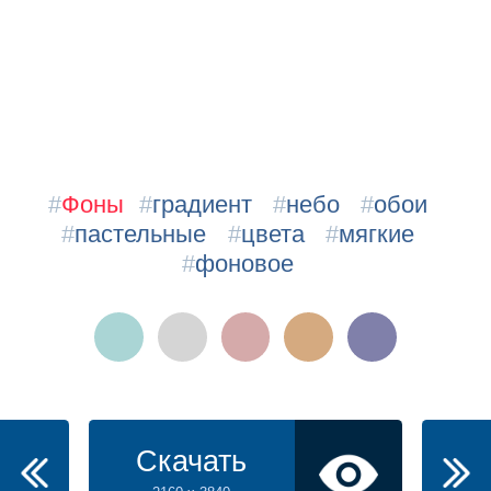
#
Фоны
#
градиент
#
небо
#
обои
#
пастельные
#
цвета
#
мягкие
#
фоновое
Скачать