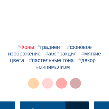
#
Фоны
#
градиент
#
фоновое
изображение
#
абстракция
#
мягкие
цвета
#
пастельные тона
#
декор
#
минимализм