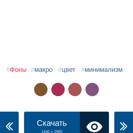
#
Фоны
#
макро
#
цвет
#
минимализм
Скачать
1440 x 2960