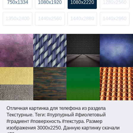
750x1334
1080x1920
1080x2220
1280x2560
1350x2400
1440x2560
1440x2880
1440x2960
Отличная картинка для телефона из раздела
Текстурные. Теги: #пурпурный #фиолетовый
#градиент #поверхность #текстура. Размер
изображения 3000x2250. Данную картинку скачали