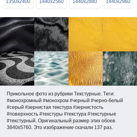
1350x2400
1440x2560
1440x2880
1440x2960
Прикольное фото из рубрики Текстурные. Теги:
#монохромный #монохром #черный #черно-белый
#серый #зернистая текстура #зернистость
#поверхность #текстуры #текстура #текстурные
#текстурный. Оригинальный размер этих обоев
3840x5760. Это изображение скачали 137 раз.