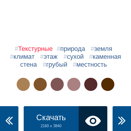
#
Текстурные
#
природа
#
земля
#
климат
#
этаж
#
сухой
#
каменная
стена
#
грубый
#
местность
Скачать
2160 x 3840