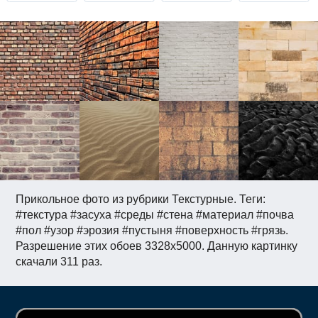
Прикольное фото из рубрики Текстурные. Теги:
#текстура #засуха #среды #стена #материал #почва
#пол #узор #эрозия #пустыня #поверхность #грязь.
Разрешение этих обоев 3328x5000. Данную картинку
скачали 311 раз.