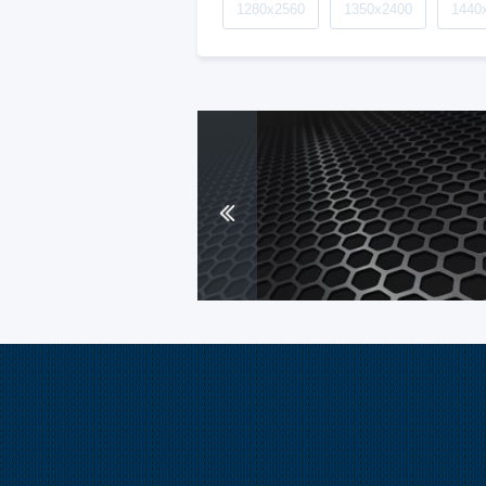
1280x2560
1350x2400
1440