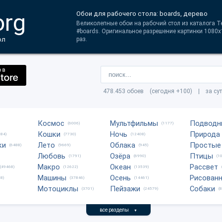
org
Обои для рабочего стола: boards, дерево
Великолепные обои на рабочий стол из каталога Те
#boards. Оригинальное разрешение картинки 1080x
ол
раз.
478.453 обоев (сегодня +100) | за су
Космос
Мультфильмы
Подводн
(6006)
(1177)
Кошки
Ночь
Природа
684)
(7730)
(12408)
ки
Лето
Облака
Простые
(6488)
(9669)
(945)
Любовь
Озёра
Птицы
(1791)
(6990)
(1
Макро
Океан
Рассвет
(49468)
(12622)
(13539)
Машины
Осень
Рисован
8)
(37846)
(14461)
Мотоциклы
Пейзажи
Собаки
(3701)
(24579)
(
все разделы
▼