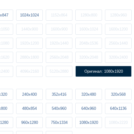
x847
1024x1024
1152x864
1280x800
1280x960
x1050
1440x900
1600x900
1600x1024
1600x1200
x1080
1920x1200
1920x1440
2048x1536
2560x1440
x1620
2880x1800
2560x2048
3200x2048
3200x2400
x2400
4096x2160
5120x2880
Оригинал: 1080x1920
x320
240x400
352x416
320x480
320x568
x800
480x854
540x960
640x960
640x1136
1280
960x1280
750x1334
1080x1920
1080x2220