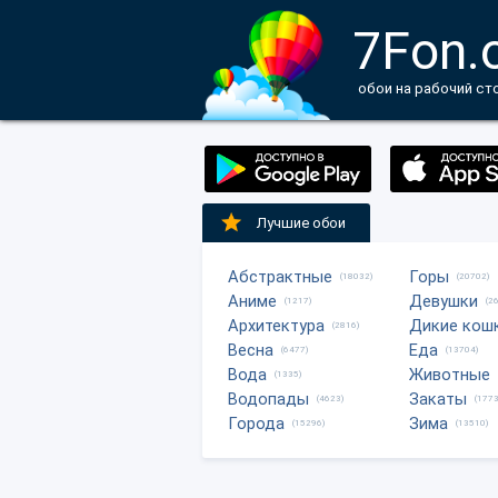
7Fon.
обои на рабочий ст
Лучшие обои
Абстрактные
Горы
(18032)
(20702)
Аниме
Девушки
(1217)
(2
Архитектура
Дикие кош
(2816)
Весна
Еда
(6477)
(13704)
Вода
Животные
(1335)
Водопады
Закаты
(4623)
(1773
Города
Зима
(15296)
(13510)