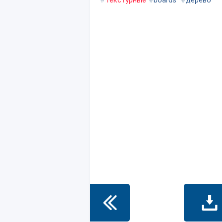
#
Текстурные
#
boards
#
дерево