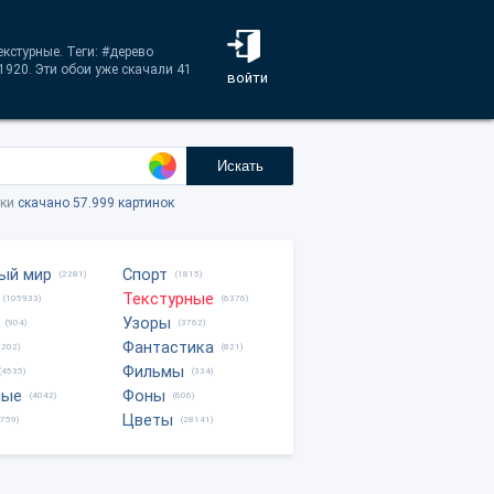
кстурные. Теги: #дерево
1920. Эти обои уже скачали 41
войти
Искать
тки
скачано 57.999 картинок
ый мир
Спорт
(2281)
(1815)
Текстурные
(105933)
(6376)
Узоры
(904)
(3762)
Фантастика
0202)
(821)
Фильмы
(4535)
(334)
ные
Фоны
(4042)
(606)
Цветы
8759)
(28141)