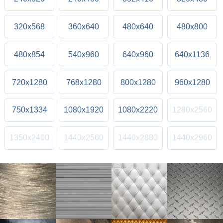
320x568
360x640
480x640
480x800
480x854
540x960
640x960
640x1136
720x1280
768x1280
800x1280
960x1280
750x1334
1080x1920
1080x2220
1280x2560
1350x2400
1440x2560
1440x2880
1440x2960