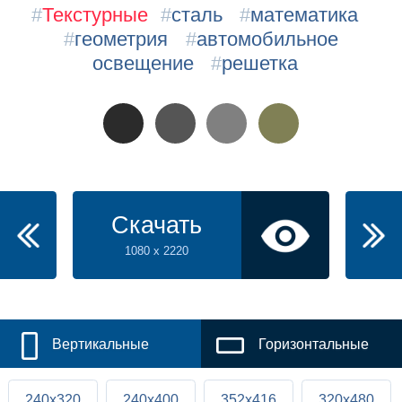
#
Текстурные
#
сталь
#
математика
#
геометрия
#
автомобильное
освещение
#
решетка
Скачать
1080 x 2220
Вертикальные
Горизонтальные
240x320
240x400
352x416
320x480