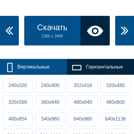
Скачать
1350 x 2400
Вертикальные
Горизонтальные
240x320
240x400
352x416
320x480
320x568
360x640
480x640
480x800
480x854
540x960
640x960
640x1136