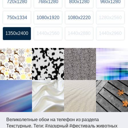
720x1280
768x1280
800x1280
960x1280
750x1334
1080x1920
1080x2220
1280x2560
1350x2400
1440x2560
1440x2880
1440x2960
Великолепные обои на телефон из раздела
Текстурные. Теги: #лазурный #фестиваль животных