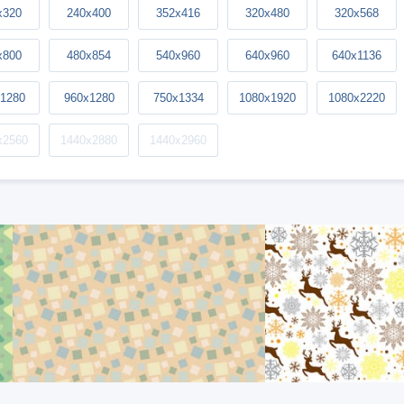
x320
240x400
352x416
320x480
320x568
x800
480x854
540x960
640x960
640x1136
1280
960x1280
750x1334
1080x1920
1080x2220
x2560
1440x2880
1440x2960