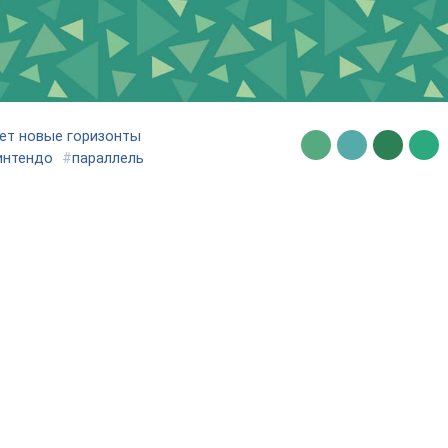
ет новые горизонты
интендо
#
параллель