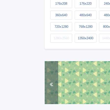
176x208
176x220
240
360x640
480x640
480
720x1280
768x1280
800x
1280x2560
1350x2400
1440