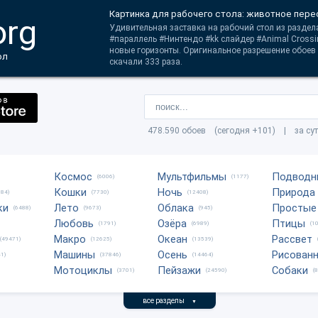
Картинка для рабочего стола: животное пер
org
Удивительная заставка на рабочий стол из раздела
#параллель #Нинтендо #kk слайдер #Animal Crossi
новые горизонты. Оригинальное разрешение обоев
ол
скачали 333 раза.
478.590 обоев (сегодня +101) | за су
Космос
Мультфильмы
Подводн
(6006)
(1177)
Кошки
Ночь
Природа
684)
(7730)
(12408)
ки
Лето
Облака
Простые
(6488)
(9673)
(945)
Любовь
Озёра
Птицы
(1791)
(6989)
(1
Макро
Океан
Рассвет
(49471)
(12625)
(13539)
Машины
Осень
Рисован
1)
(37846)
(14464)
Мотоциклы
Пейзажи
Собаки
(3701)
(24590)
(
все разделы
▼