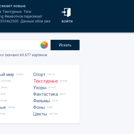
есекает новые
 Текстурные. Теги:
ng #животное пересекает
войти
 3334x2500. Данные обои уже
Искать
тки
скачано 60.677 картинок
ый мир
Спорт
(2282)
(1815)
Текстурные
(105950)
(6378)
Узоры
(904)
(3762)
Фантастика
0204)
(821)
Фильмы
(4538)
(334)
ные
Фоны
(4046)
(608)
Цветы
8759)
(28145)