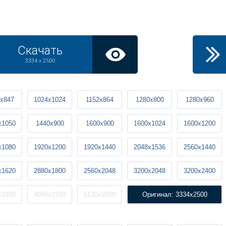
Скачать
3334 x 2500
x847
1024x1024
1152x864
1280x800
1280x960
x1050
1440x900
1600x900
1600x1024
1600x1200
x1080
1920x1200
1920x1440
2048x1536
2560x1440
x1620
2880x1800
2560x2048
3200x2048
3200x2400
x2400
4096x2160
5120x2880
Оригинал: 3334x2500