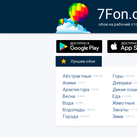
7Fon.
обои на рабочий ст
Лучшие обои
Абстрактные
Горы
(18042)
(20702)
Аниме
Девушки
(1217)
(2
Архитектура
Дикие кош
(2816)
Весна
Еда
(6481)
(13705)
Вода
Животные
(1335)
Водопады
Закаты
(4623)
(1774
Города
Зима
(15295)
(13511)