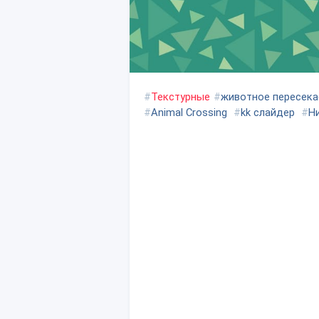
#
Текстурные
#
животное пересека
#
Animal Crossing
#
kk слайдер
#
Н