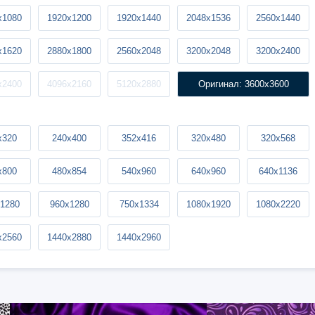
x1080
1920x1200
1920x1440
2048x1536
2560x1440
x1620
2880x1800
2560x2048
3200x2048
3200x2400
x2400
4096x2160
5120x2880
Оригинал: 3600x3600
x320
240x400
352x416
320x480
320x568
x800
480x854
540x960
640x960
640x1136
1280
960x1280
750x1334
1080x1920
1080x2220
x2560
1440x2880
1440x2960