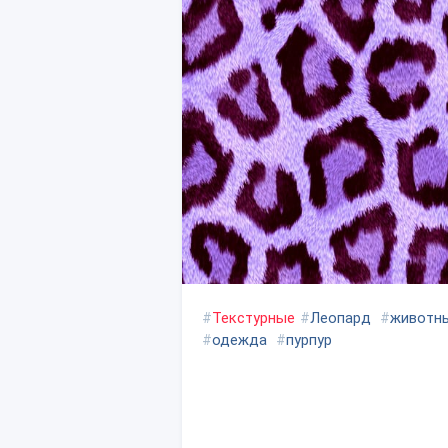
#
Текстурные
#
Леопард
#
животны
#
одежда
#
пурпур