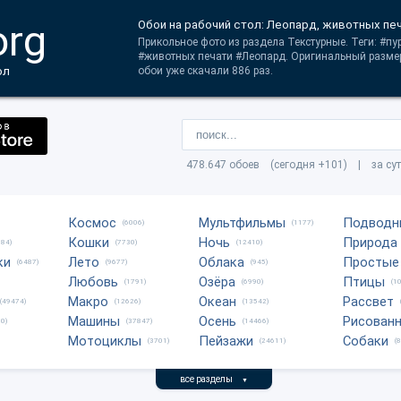
org
Обои на рабочий стол: Леопард, животных печ
Прикольное фото из раздела Текстурные. Теги: #п
#животных печати #Леопард. Оригинальный размер
ол
обои уже скачали 886 раз.
478.647 обоев (сегодня +101) | за су
Космос
Мультфильмы
Подводн
(6006)
(1177)
Кошки
Ночь
Природа
684)
(7730)
(12410)
ки
Лето
Облака
Простые
(6487)
(9677)
(945)
Любовь
Озёра
Птицы
(1791)
(6990)
(1
Макро
Океан
Рассвет
(49474)
(12626)
(13542)
Машины
Осень
Рисован
0)
(37847)
(14466)
Мотоциклы
Пейзажи
Собаки
(3701)
(24611)
(
все разделы
▼