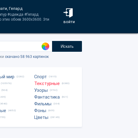
ати, Гепард
урпур #одежда #Гепард
 этих обоев 3600x3600. Эти
войти
Искать
тки
скачано 58.963 картинок
ый мир
Спорт
(2282)
(1815)
Текстурные
(105976)
(6380)
Узоры
(904)
(3762)
Фантастика
0205)
(821)
Фильмы
(4540)
(334)
ные
Фоны
(4052)
(609)
Цветы
8759)
(28149)