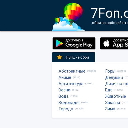
7Fon.
обои на рабочий ст
Лучшие обои
Абстрактные
Горы
(18053)
(20706)
Аниме
Девушки
(1217)
(2
Архитектура
Дикие кош
(2816)
Весна
Еда
(6482)
(13708)
Вода
Животные
(1335)
Водопады
Закаты
(4624)
(1775
Города
Зима
(15296)
(13513)