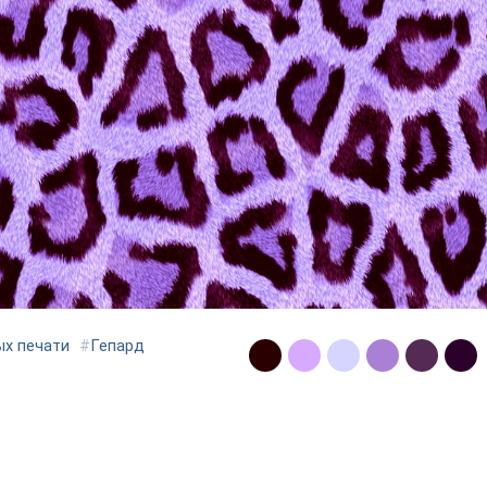
х печати
#
Гепард