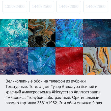
1350x2400
1440x2560
1440x2880
1440x2960
Великолепные обои на телефон из рубрики
Текстурные. Теги: #цвет #узор #текстура #синий и
красный #максросъемка #Искусство #иллюстрация
#живопись #голубой #абстрактный. Оригинальный
размер картинки 3561x1952. Эти обои скачали 9 раз.