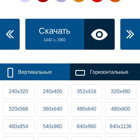
Скачать
1440 x 2960
Вертикальные
Горизонтальные
240x320
240x400
352x416
320x480
320x568
360x640
480x640
480x800
480x854
540x960
640x960
640x1136