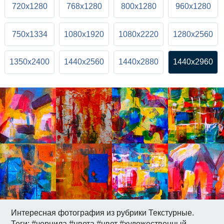
720x1280
768x1280
800x1280
960x1280
750x1334
1080x1920
1080x2220
1280x2560
1350x2400
1440x2560
1440x2880
1440x2960
Интересная фотография из рубрики Текстурные.
Теги: #чернила #цвета #цвет #художественный