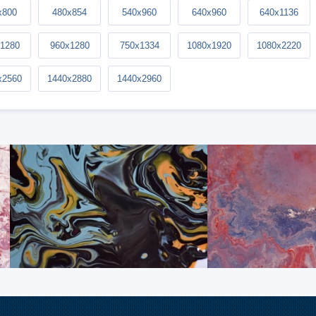
x800
480x854
540x960
640x960
640x1136
1280
960x1280
750x1334
1080x1920
1080x2220
x2560
1440x2880
1440x2960