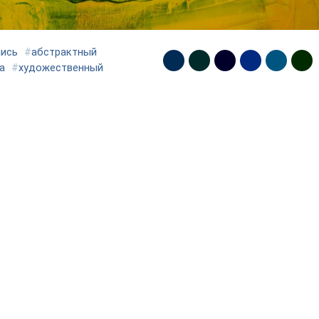
пись
#
абстрактный
а
#
художественный