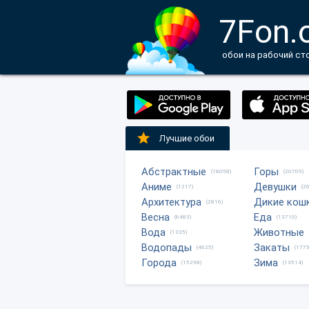
7Fon.
обои на рабочий ст
Лучшие обои
Абстрактные
Горы
(18058)
(20709)
Аниме
Девушки
(1217)
(2
Архитектура
Дикие кош
(2816)
Весна
Еда
(6483)
(13710)
Вода
Животные
(1335)
Водопады
Закаты
(4625)
(1775
Города
Зима
(15298)
(13514)