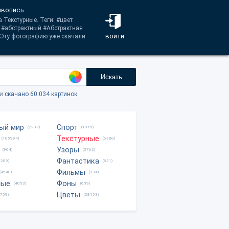
ивопись
 Текстурные. Теги: #цвет
 #абстрактный #Абстрактная
войти
 Эту фотографию уже скачали
Искать
ки
скачано 60.034 картинок
ый мир
Спорт
(2282)
(1815)
Текстурные
(105994)
(6380)
Узоры
(904)
(3762)
Фантастика
0209)
(821)
Фильмы
(4540)
(334)
ные
Фоны
(4053)
(609)
Цветы
8759)
(28153)