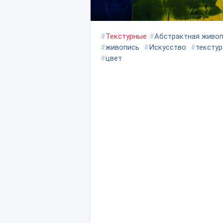
#
Текстурные
#
Абстрактная живо
#
живопись
#
Искусство
#
текстур
#
цвет