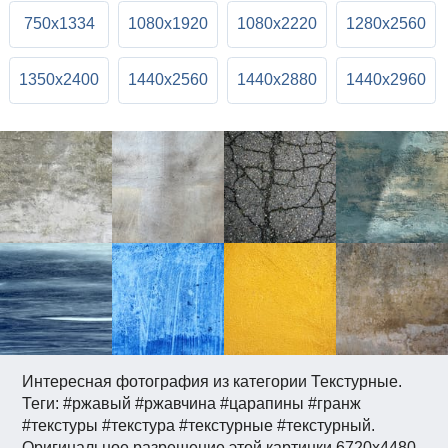
750x1334
1080x1920
1080x2220
1280x2560
1350x2400
1440x2560
1440x2880
1440x2960
Интересная фотография из категории Текстурные.
Теги: #ржавый #ржавчина #царапины #гранж
#текстуры #текстура #текстурные #текстурный.
Оригинальное разрешение этой картинки 6720x4480.