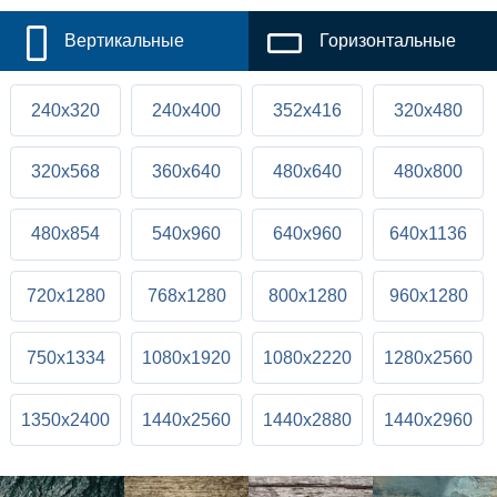
Вертикальные
Горизонтальные
240x320
240x400
352x416
320x480
320x568
360x640
480x640
480x800
480x854
540x960
640x960
640x1136
720x1280
768x1280
800x1280
960x1280
750x1334
1080x1920
1080x2220
1280x2560
1350x2400
1440x2560
1440x2880
1440x2960