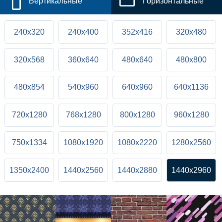
Вертикальные
Горизонтальные
240x320
240x400
352x416
320x480
320x568
360x640
480x640
480x800
480x854
540x960
640x960
640x1136
720x1280
768x1280
800x1280
960x1280
750x1334
1080x1920
1080x2220
1280x2560
1350x2400
1440x2560
1440x2880
1440x2960