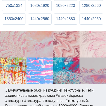
750x1334
1080x1920
1080x2220
1280x2560
1350x2400
1440x2560
1440x2880
1440x2960
Замечательные обои из рубрики Текстурные. Теги:
#живопись #мазок красками #мазок #краска
#текстуры #текстура #текстурные #текстурный.
Разрешение данной картинки 6000x4000. Данные