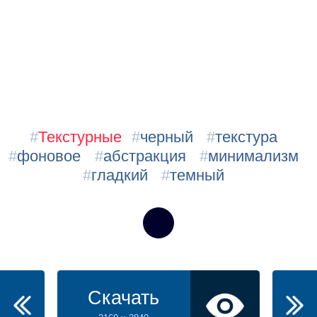
#
Текстурные
#
черный
#
текстура
#
фоновое
#
абстракция
#
минимализм
#
гладкий
#
темный
Скачать