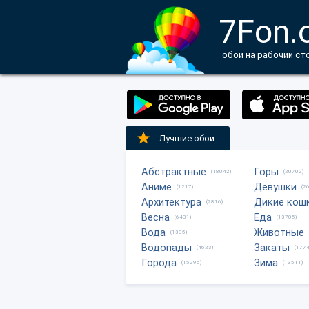
7Fon.
обои на рабочий ст
Лучшие обои
Абстрактные
Горы
(18042)
(20702)
Аниме
Девушки
(1217)
(2
Архитектура
Дикие кош
(2816)
Весна
Еда
(6481)
(13705)
Вода
Животные
(1335)
Водопады
Закаты
(4623)
(1774
Города
Зима
(15295)
(13511)