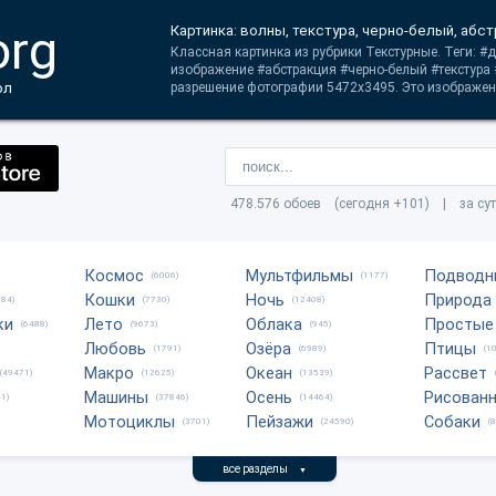
org
Картинка: волны, текстура, черно-белый, абс
Классная картинка из рубрики Текстурные. Теги: 
изображение #абстракция #черно-белый #текстура
ол
разрешение фотографии 5472x3495. Это изображени
478.576 обоев (сегодня +101) | за су
Космос
Мультфильмы
Подводн
(6006)
(1177)
Кошки
Ночь
Природа
684)
(7730)
(12408)
ки
Лето
Облака
Простые
(6488)
(9673)
(945)
Любовь
Озёра
Птицы
(1791)
(6989)
(1
Макро
Океан
Рассвет
(49471)
(12625)
(13539)
Машины
Осень
Рисован
1)
(37846)
(14464)
Мотоциклы
Пейзажи
Собаки
(3701)
(24590)
(
все разделы
▼