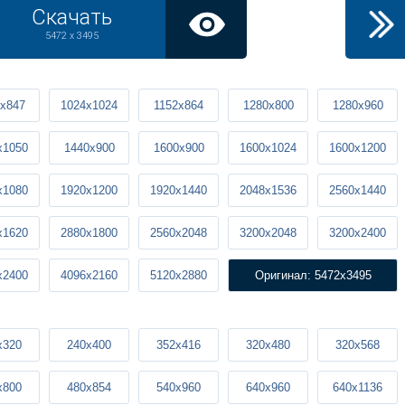
Скачать
5472 x 3495
x847
1024x1024
1152x864
1280x800
1280x960
x1050
1440x900
1600x900
1600x1024
1600x1200
x1080
1920x1200
1920x1440
2048x1536
2560x1440
x1620
2880x1800
2560x2048
3200x2048
3200x2400
x2400
4096x2160
5120x2880
Оригинал: 5472x3495
x320
240x400
352x416
320x480
320x568
x800
480x854
540x960
640x960
640x1136