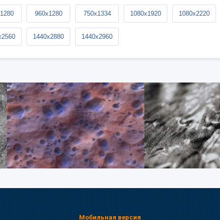
1280
960x1280
750x1334
1080x1920
1080x2220
x2560
1440x2880
1440x2960
Мобильная версия