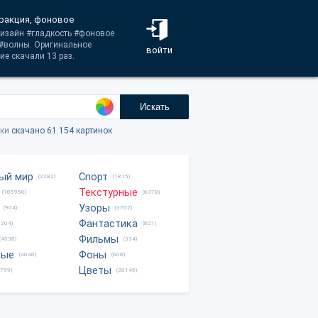
тракция, фоновое
#дизайн #гладкость #фоновое
 #волны. Оригинальное
войти
е скачали 13 раз.
Искать
тки
скачано 61.154 картинок
ый мир
Спорт
(2282)
(1815)
Текстурные
(105950)
(6378)
Узоры
(904)
(3762)
Фантастика
0204)
(821)
Фильмы
(4538)
(334)
ные
Фоны
(4046)
(608)
Цветы
8759)
(28145)