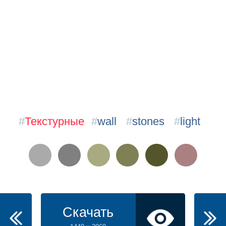
#
Текстурные
#
wall
#
stones
#
light
Скачать