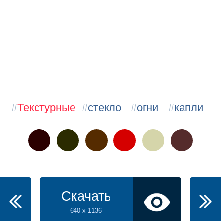
#
Текстурные
#
стекло
#
огни
#
капли
Скачать
640 x 1136