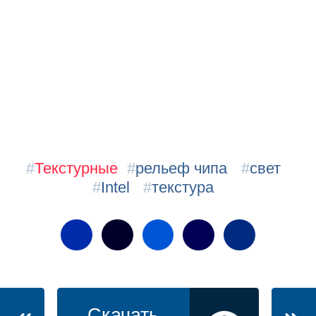
#
Текстурные
#
рельеф чипа
#
свет
#
Intel
#
текстура
Скачать