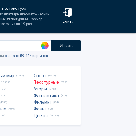
ные, текстура
и: #паттерн #геометрический
рные #текстурный. Размер
войти
же скачали 19 раз.
Искать
тки
скачано 59.484 картинок
ый мир
Спорт
(2282)
(1815)
Текстурные
(105950)
(6378)
Узоры
(904)
(3762)
Фантастика
0204)
(821)
Фильмы
(4538)
(334)
ные
Фоны
(4046)
(608)
Цветы
8759)
(28145)