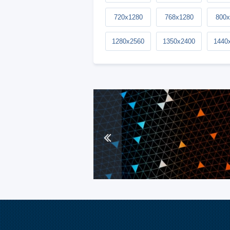
720x1280
768x1280
800x
1280x2560
1350x2400
1440