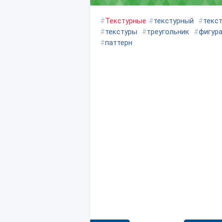
#
Текстурные
#
текстурный
#
текс
#
текстуры
#
треугольник
#
фигур
#
паттерн