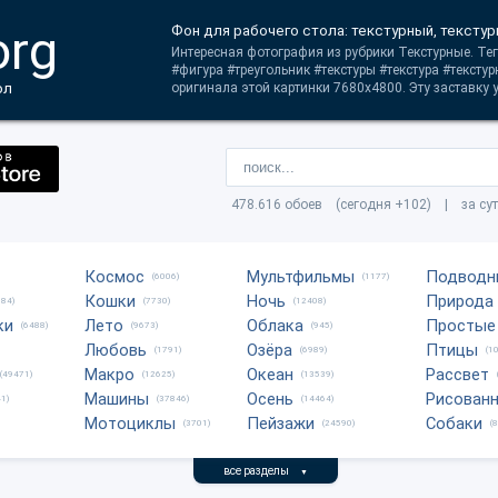
org
Фон для рабочего стола: текстурный, текстур
Интересная фотография из рубрики Текстурные. Тег
#фигура #треугольник #текстуры #текстура #тексту
ол
оригинала этой картинки 7680x4800. Эту заставку у
478.616 обоев (сегодня +102) | за су
Космос
Мультфильмы
Подводн
(6006)
(1177)
Кошки
Ночь
Природа
684)
(7730)
(12408)
ки
Лето
Облака
Простые
(6488)
(9673)
(945)
Любовь
Озёра
Птицы
(1791)
(6989)
(1
Макро
Океан
Рассвет
(49471)
(12625)
(13539)
Машины
Осень
Рисован
1)
(37846)
(14464)
Мотоциклы
Пейзажи
Собаки
(3701)
(24590)
(
все разделы
▼