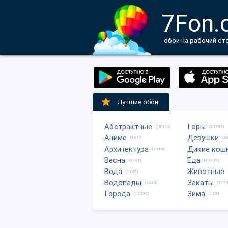
7Fon.
обои на рабочий ст
Лучшие обои
Абстрактные
Горы
(18042)
(20702)
Аниме
Девушки
(1217)
(2
Архитектура
Дикие кош
(2816)
Весна
Еда
(6481)
(13705)
Вода
Животные
(1335)
Водопады
Закаты
(4623)
(1774
Города
Зима
(15295)
(13511)