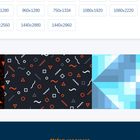
1280
960x1280
750x1334
1080x1920
1080x2220
x2560
1440x2880
1440x2960