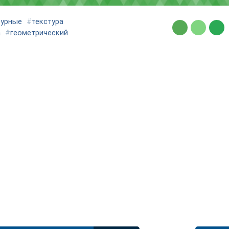
турные
#
текстура
а
#
геометрический