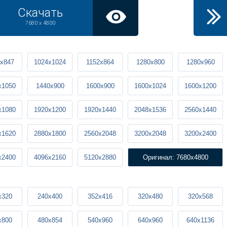
Скачать
7680 x 4800
x847
1024x1024
1152x864
1280x800
1280x960
x1050
1440x900
1600x900
1600x1024
1600x1200
x1080
1920x1200
1920x1440
2048x1536
2560x1440
x1620
2880x1800
2560x2048
3200x2048
3200x2400
x2400
4096x2160
5120x2880
Оригинал: 7680x4800
x320
240x400
352x416
320x480
320x568
x800
480x854
540x960
640x960
640x1136