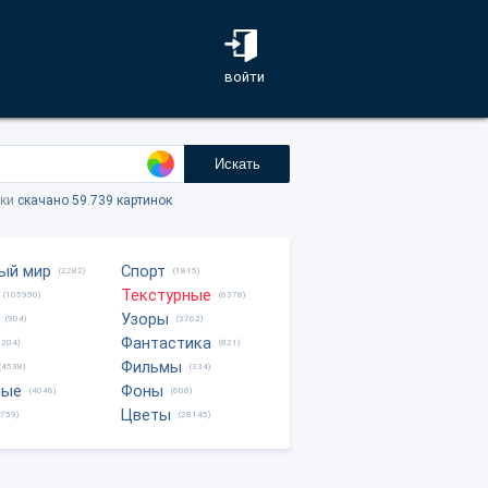
войти
Искать
тки
скачано 59.739 картинок
ый мир
Спорт
(2282)
(1815)
Текстурные
(105950)
(6378)
Узоры
(904)
(3762)
Фантастика
0204)
(821)
Фильмы
(4538)
(334)
ные
Фоны
(4046)
(608)
Цветы
8759)
(28145)