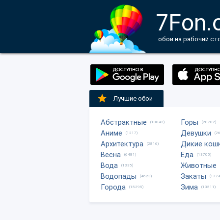
7Fon.
обои на рабочий ст
Лучшие обои
Абстрактные
Горы
(18042)
(20702)
Аниме
Девушки
(1217)
(2
Архитектура
Дикие кош
(2816)
Весна
Еда
(6481)
(13705)
Вода
Животные
(1335)
Водопады
Закаты
(4623)
(1774
Города
Зима
(15295)
(13511)