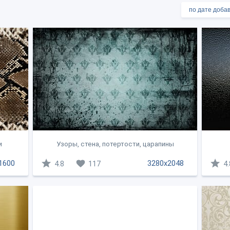
и
Узоры, стена, потертости, царапины
1600
3280x2048
4.8
117
4.