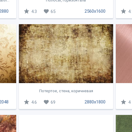
алл...
Полосы, горизонталь
2880
2560x1600
4.3
65
4.
Потертое, стена, коричневая
2048
2880x1800
4.6
69
4