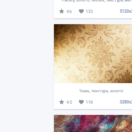
Tracery, золото, texture, текстура, мет
5120x
4.6
133
Ткань, текстура, золото
3280x
4.5
118