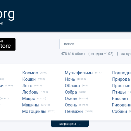
org
ол
478.616 обоев (сегодня +102) | за су
Космос
Мультфильмы
Подводн
(6006)
(1177)
Кошки
Ночь
Природа
684)
(7730)
(12408)
ки
Лето
Облака
Простые
(6488)
(9673)
(945)
Любовь
Озёра
Птицы
(1791)
(6989)
(1
Макро
Океан
Рассвет
(49471)
(12625)
(13539)
Машины
Осень
Рисован
1)
(37846)
(14464)
Мотоциклы
Пейзажи
Собаки
(3701)
(24590)
(
все разделы
▼