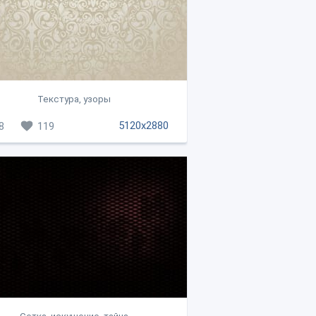
Текстура, узоры
5120x2880
8
119