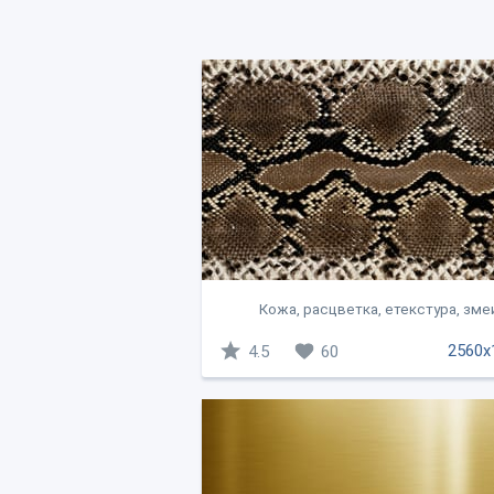
Кожа, расцветка, етекстура, зме
2560x
4.5
60