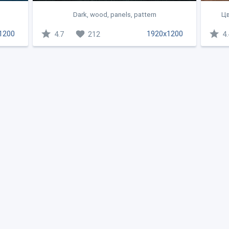
Dark, wood, panels, pattern
Цв
1200
1920x1200
4.7
212
4.