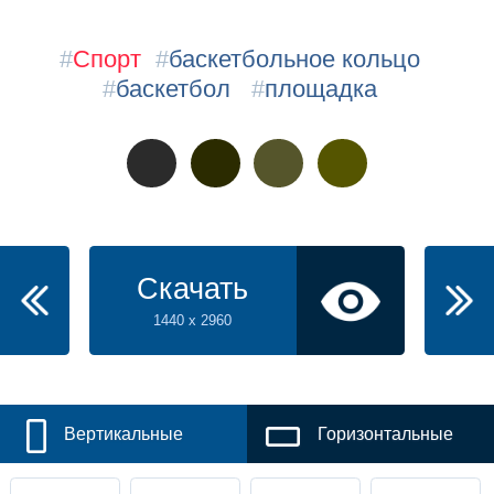
#
Спорт
#
баскетбольное кольцо
#
баскетбол
#
площадка
Скачать
1440 x 2960
Вертикальные
Горизонтальные