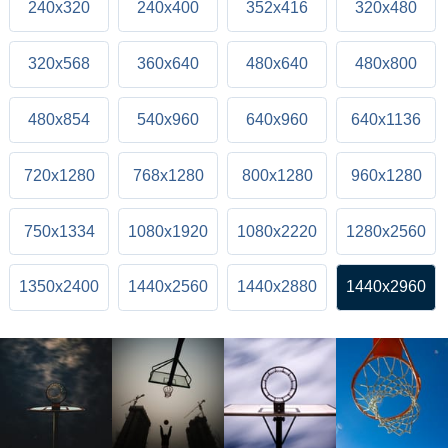
240x320
240x400
352x416
320x480
320x568
360x640
480x640
480x800
480x854
540x960
640x960
640x1136
720x1280
768x1280
800x1280
960x1280
750x1334
1080x1920
1080x2220
1280x2560
1350x2400
1440x2560
1440x2880
1440x2960