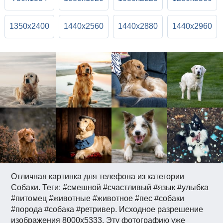
1350x2400
1440x2560
1440x2880
1440x2960
Отличная картинка для телефона из категории
Собаки. Теги: #смешной #счастливый #язык #улыбка
#питомец #животные #животное #пес #собаки
#порода #собака #ретривер. Исходное разрешение
изображения 8000x5333. Эту фотографию уже