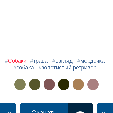
#
Собаки
#
трава
#
взгляд
#
мордочка
#
собака
#
золотистый ретривер