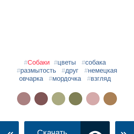
#
Собаки
#
цветы
#
собака
#
размытость
#
друг
#
немецкая
овчарка
#
мордочка
#
взгляд
Скачать