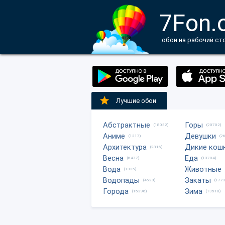
7Fon.
обои на рабочий ст
Лучшие обои
Абстрактные
Горы
(18032)
(20702)
Аниме
Девушки
(1217)
(2
Архитектура
Дикие кош
(2816)
Весна
Еда
(6477)
(13704)
Вода
Животные
(1335)
Водопады
Закаты
(4623)
(1773
Города
Зима
(15296)
(13510)