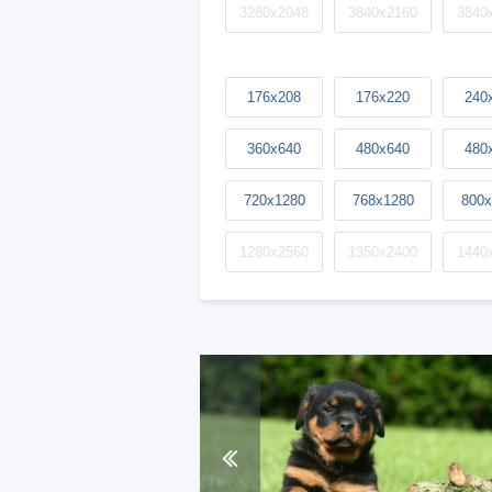
3280x2048
3840x2160
3840
176x208
176x220
240
360x640
480x640
480
720x1280
768x1280
800x
1280x2560
1350x2400
1440