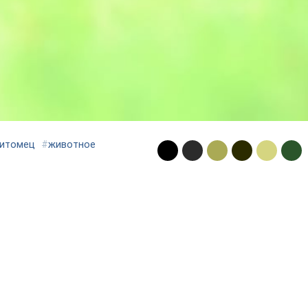
итомец
#
животное