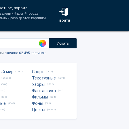
вотное, порода
#зеленый #друг #порода
льный размер этой картинки
войти
Искать
тки
скачано 62.495 картинок
ый мир
Спорт
(2281)
(1815)
Текстурные
(105933)
(6376)
Узоры
(904)
(3762)
Фантастика
0202)
(821)
Фильмы
(4535)
(334)
ные
Фоны
(4042)
(606)
Цветы
8759)
(28141)