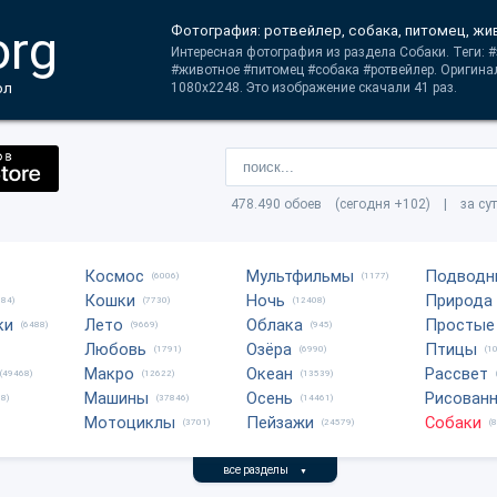
org
Фотография: ротвейлер, собака, питомец, жи
Интересная фотография из раздела Собаки. Теги: 
#животное #питомец #собака #ротвейлер. Оригина
ол
1080x2248. Это изображение скачали 41 раз.
478.490 обоев (сегодня +102) | за су
Космос
Мультфильмы
Подводн
(6006)
(1177)
Кошки
Ночь
Природа
684)
(7730)
(12408)
ки
Лето
Облака
Простые
(6488)
(9669)
(945)
Любовь
Озёра
Птицы
(1791)
(6990)
(1
Макро
Океан
Рассвет
(49468)
(12622)
(13539)
Машины
Осень
Рисован
8)
(37846)
(14461)
Мотоциклы
Пейзажи
Собаки
(3701)
(24579)
(
все разделы
▼