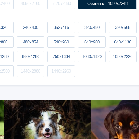
x2400
4096x2160
5120x2880
Оригинал: 1080x2248
x320
240x400
352x416
320x480
320x568
x800
480x854
540x960
640x960
640x1136
1280
960x1280
750x1334
1080x1920
1080x2220
x2560
1440x2880
1440x2960