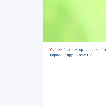
#
Собаки
#
ротвейлер
#
собака
#
п
#
порода
#
друг
#
зеленый