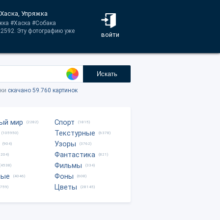
 Хаска, Упряжка
яжка #Хаска #Собака
2592. Эту фотографию уже
войти
Искать
тки
скачано 59.760 картинок
ый мир
Спорт
(2282)
(1815)
Текстурные
(105950)
(6378)
Узоры
(904)
(3762)
Фантастика
0204)
(821)
Фильмы
(4538)
(334)
ные
Фоны
(4046)
(608)
Цветы
8759)
(28145)