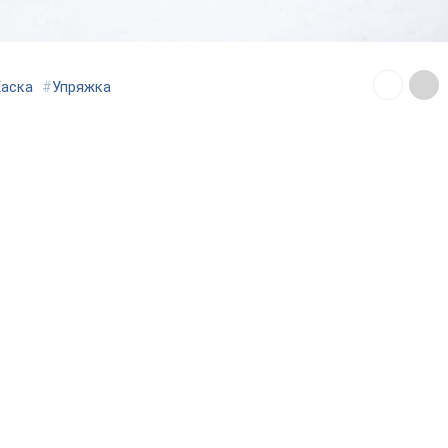
Хаска
#
Упряжка