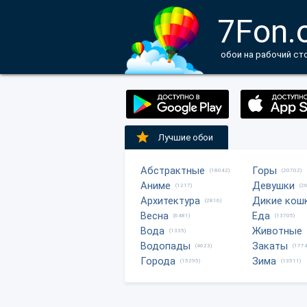
7Fon.
обои на рабочий ст
Лучшие обои
Абстрактные
Горы
(18042)
(20702)
Аниме
Девушки
(1217)
(2
Архитектура
Дикие кош
(2816)
Весна
Еда
(6481)
(13705)
Вода
Животные
(1335)
Водопады
Закаты
(4623)
(1774
Города
Зима
(15295)
(13511)