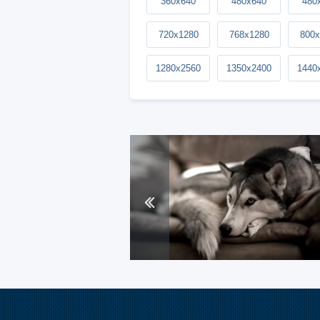
360x640
480x640
480
720x1280
768x1280
800x
1280x2560
1350x2400
1440