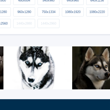
x800
480x854
540x960
640x960
640x1136
1280
960x1280
750x1334
1080x1920
1080x2220
x2560
1440x2880
1440x2960