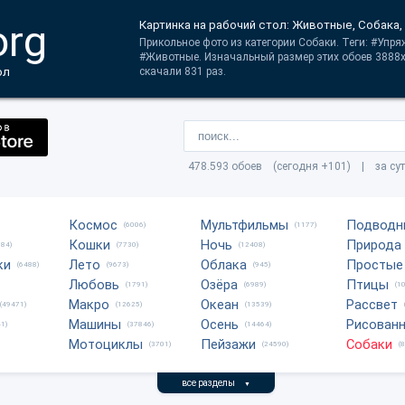
org
Картинка на рабочий стол: Животные, Собака,
Прикольное фото из категории Собаки. Теги: #Упр
#Животные. Изначальный размер этих обоев 3888x
ол
скачали 831 раз.
478.593 обоев (сегодня +101) | за су
Космос
Мультфильмы
Подводн
(6006)
(1177)
Кошки
Ночь
Природа
684)
(7730)
(12408)
ки
Лето
Облака
Простые
(6488)
(9673)
(945)
Любовь
Озёра
Птицы
(1791)
(6989)
(1
Макро
Океан
Рассвет
(49471)
(12625)
(13539)
Машины
Осень
Рисован
1)
(37846)
(14464)
Мотоциклы
Пейзажи
Собаки
(3701)
(24590)
(
все разделы
▼