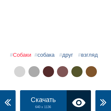
#
Собаки
#
собака
#
друг
#
взгляд
Скачать
640 x 1136