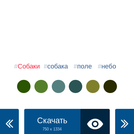
#
Собаки
#
собака
#
поле
#
небо
Скачать
750 x 1334