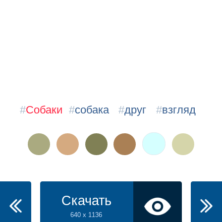
#
Собаки
#
собака
#
друг
#
взгляд
Скачать
640 x 1136