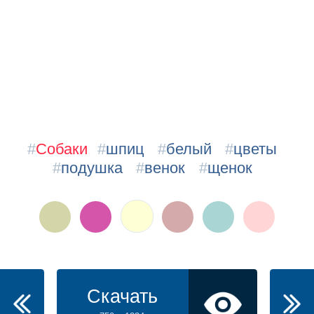
#
Собаки
#
шпиц
#
белый
#
цветы
#
подушка
#
венок
#
щенок
Скачать