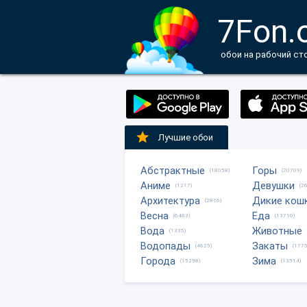
7Fon.
обои на рабочий ст
Лучшие обои
Абстрактные
Горы
(18058)
(20709)
Аниме
Девушки
(1217)
(2
Архитектура
Дикие кош
(2816)
Весна
Еда
(6483)
(13710)
Вода
Животные
(1335)
Водопады
Закаты
(4625)
(1775
Города
Зима
(15298)
(13514)