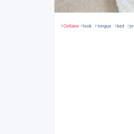
#
Собаки
#
look
#
tongue
#
bed
#
jo