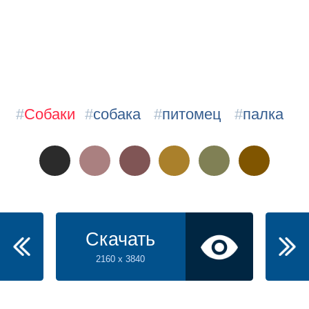
#
Собаки
#
собака
#
питомец
#
палка
Скачать
2160 x 3840