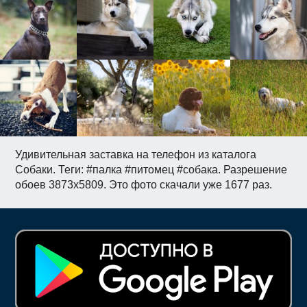
Удивительная заставка на телефон из каталога
Собаки. Теги: #палка #питомец #собака. Разрешение
обоев 3873x5809. Это фото скачали уже 1677 раз.