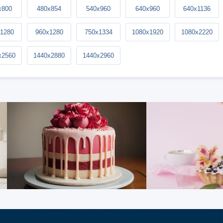
x800
480x854
540x960
640x960
640x1136
1280
960x1280
750x1334
1080x1920
1080x2220
x2560
1440x2880
1440x2960