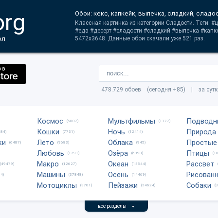
org
Обои: кекс, капкейк, выпечка, сладкий, сладо
Классная картинка из категории Сладости. Теги: #
#еда #десерт #сладости #сладкий #выпечка #капк
ол
5472x3648. Данные обои скачали уже 521 раз.
478.729 обоев (сегодня +85) | за сут
Космос
Мультфильмы
Подводн
(6007)
(1177)
Кошки
Ночь
Природа
684)
(7731)
(12414)
ки
Лето
Облака
Простые
(6487)
(9683)
(945)
Любовь
Озёра
Птицы
(1791)
(6990)
(1
Макро
Океан
Рассвет
(49479)
(12627)
(13544)
Машины
Осень
Рисован
4)
(37848)
(14469)
Мотоциклы
Пейзажи
Собаки
(3701)
(24624)
(
все разделы
▼