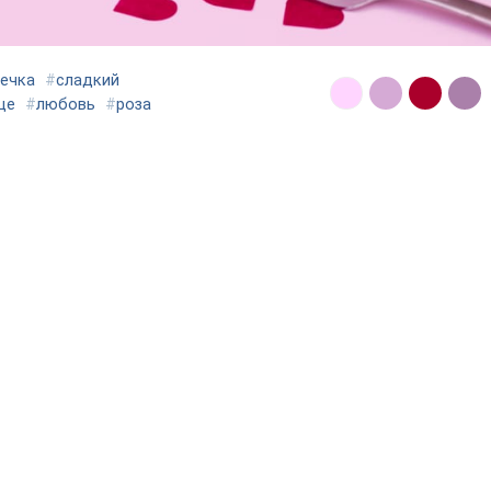
ечка
#
сладкий
це
#
любовь
#
роза