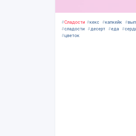
#
Сладости
#
кекс
#
капкейк
#
вып
#
сладости
#
десерт
#
еда
#
серд
#
цветок