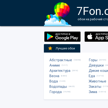
7Fon.
обои на рабочий ст
Лучшие обои
Абстрактные
Горы
(18058)
(20709)
Аниме
Девушки
(1217)
(2
Архитектура
Дикие кош
(2816)
Весна
Еда
(6483)
(13710)
Вода
Животные
(1335)
Водопады
Закаты
(4625)
(1775
Города
Зима
(15298)
(13514)