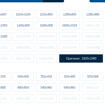
x847
1024x1024
1152x864
1280x800
1280x960
x1050
1440x900
1600x900
1600x1024
1600x1200
x1080
1920x1200
1920x1440
2048x1536
2560x1440
x1620
2880x1800
2560x2048
3200x2048
3200x2400
x2400
4096x2160
5120x2880
Оригинал: 1920x1080
x320
240x400
352x416
320x480
320x568
x800
480x854
540x960
640x960
640x1136
1280
960x1280
750x1334
1080x1920
1080x2220