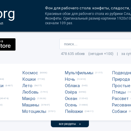
org
Фон для рабочего стола: конфеты, сладости,
Красивые обои для рабочего стола из рубрики Сла
#конфеты. Оригинальный размер картинки 1920x10
ол
скачали 109 раз.
478.635 обоев (сегодня +100) | за су
Космос
Мультфильмы
Подводн
(6006)
(1177)
Кошки
Ночь
Природа
684)
(7730)
(12410)
ки
Лето
Облака
Простые
(6487)
(9677)
(945)
Любовь
Озёра
Птицы
(1791)
(6990)
(1
Макро
Океан
Рассвет
(49474)
(12626)
(13542)
Машины
Осень
Рисован
0)
(37847)
(14466)
Мотоциклы
Пейзажи
Собаки
(3701)
(24611)
(
все разделы
▼