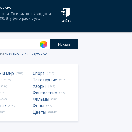
 много
дости. Теги: #много #сладости
80. Эту фотографию уже
войти
Искать
тки
скачано 59.430 картинок
ый мир
Спорт
(2282)
(1815)
Текстурные
(105976)
(6380)
Узоры
(904)
(3762)
Фантастика
0205)
(821)
Фильмы
(4540)
(334)
ные
Фоны
(4052)
(609)
Цветы
8759)
(28149)