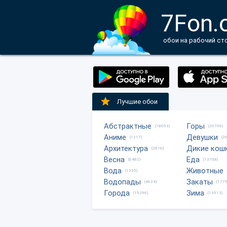
7Fon.
обои на рабочий ст
Лучшие обои
Абстрактные
Горы
(18053)
(20706)
Аниме
Девушки
(1217)
(2
Архитектура
Дикие кош
(2816)
Весна
Еда
(6482)
(13708)
Вода
Животные
(1335)
Водопады
Закаты
(4624)
(1775
Города
Зима
(15296)
(13513)