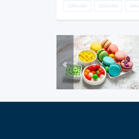
1280x2560
1350x2400
1440