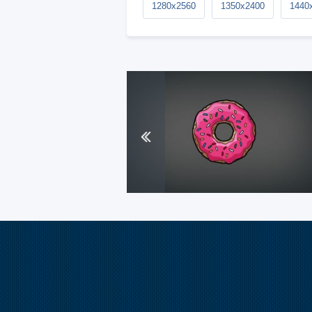
1280x2560
1350x2400
1440