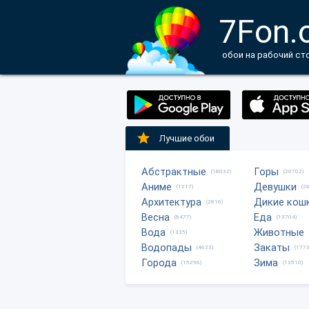
7Fon.
обои на рабочий ст
Лучшие обои
Абстрактные
Горы
(18032)
(20702)
Аниме
Девушки
(1217)
(2
Архитектура
Дикие кош
(2816)
Весна
Еда
(6477)
(13704)
Вода
Животные
(1335)
Водопады
Закаты
(4623)
(1773
Города
Зима
(15296)
(13510)