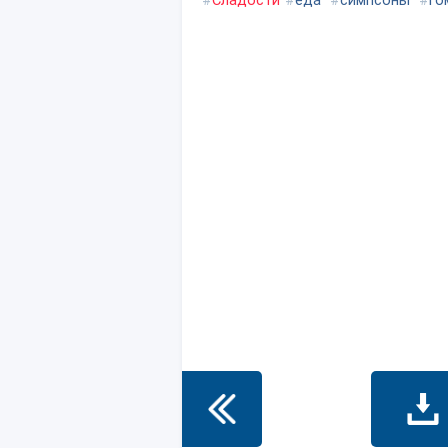
#
Сладости
#
еда
#
симпсоны
#
го