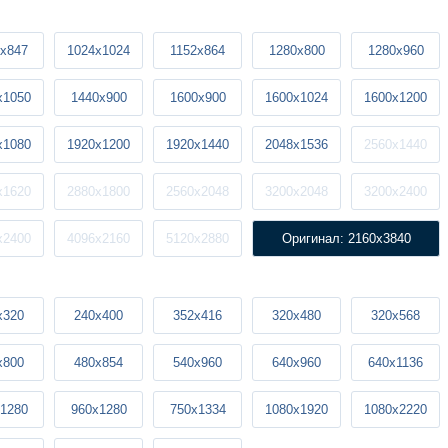
x847
1024x1024
1152x864
1280x800
1280x960
x1050
1440x900
1600x900
1600x1024
1600x1200
x1080
1920x1200
1920x1440
2048x1536
2560x1440
x1620
2880x1800
2560x2048
3200x2048
3200x2400
x2400
4096x2160
5120x2880
Оригинал: 2160x3840
x320
240x400
352x416
320x480
320x568
x800
480x854
540x960
640x960
640x1136
1280
960x1280
750x1334
1080x1920
1080x2220