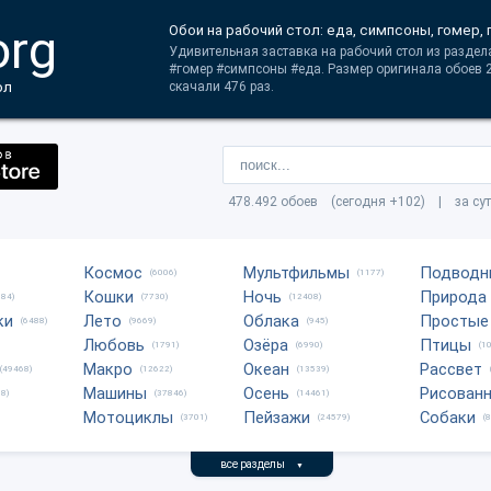
org
Обои на рабочий стол: еда, симпсоны, гомер, 
Удивительная заставка на рабочий стол из раздел
#гомер #симпсоны #еда. Размер оригинала обоев 2
ол
скачали 476 раз.
478.492 обоев (сегодня +102) | за су
Космос
Мультфильмы
Подводн
(6006)
(1177)
Кошки
Ночь
Природа
684)
(7730)
(12408)
ки
Лето
Облака
Простые
(6488)
(9669)
(945)
Любовь
Озёра
Птицы
(1791)
(6990)
(1
Макро
Океан
Рассвет
(49468)
(12622)
(13539)
Машины
Осень
Рисован
8)
(37846)
(14461)
Мотоциклы
Пейзажи
Собаки
(3701)
(24579)
(
все разделы
▼