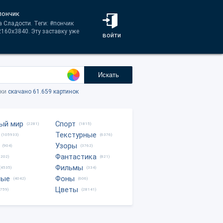
пончик
а Сладости. Теги: #пончик
160x3840. Эту заставку уже
войти
Искать
тки
скачано 61.659 картинок
ый мир
Спорт
(2281)
(1815)
Текстурные
(105933)
(6376)
Узоры
(904)
(3762)
Фантастика
0202)
(821)
Фильмы
(4535)
(334)
ные
Фоны
(4042)
(606)
Цветы
8759)
(28141)