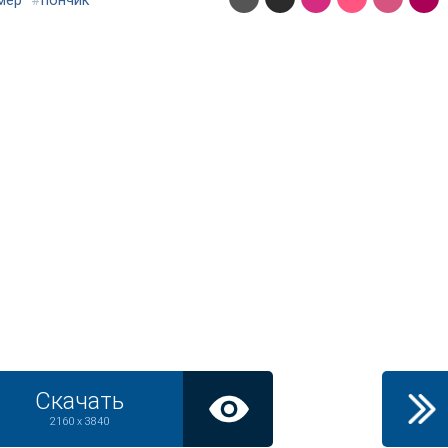
мер
#
пончик
Скачать
2160 x 3840