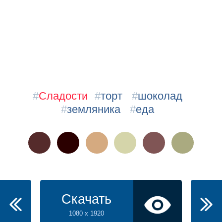
#
Сладости
#
торт
#
шоколад
#
земляника
#
еда
Скачать
1080 x 1920