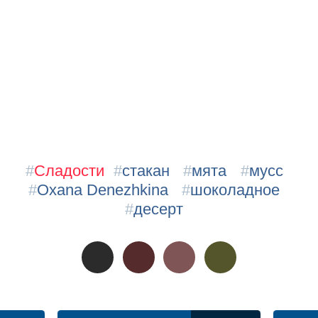
#
Сладости
#
стакан
#
мята
#
мусс
#
Oxana Denezhkina
#
шоколадное
#
десерт